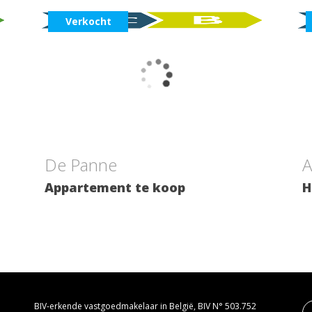
Verkocht
2
1
80 m²
1
De Panne
A
Appartement te koop
H
BIV-erkende vastgoedmakelaar in België, BIV N° 503.752