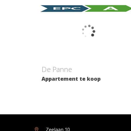
1
1
72 m²
1
De Panne
Appartement te koop
Zeelaan 10