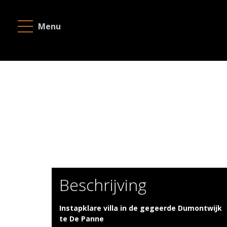
Menu
Te
koop
Te
huur
Realisaties
Gratis
schatting
Contacteer
Beschrijving
ons
Instapklare villa in de gegeerde Dumontwijk
Over
te De Panne