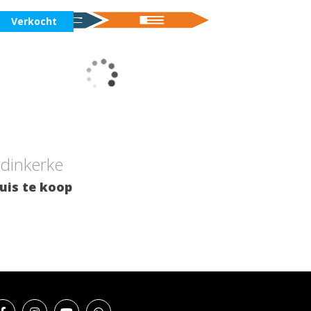
Verkocht
2
1
dinkerke
uis te koop