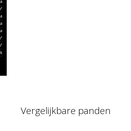
Ja
m²
Ja
Ja
Ja
m²
m²
jk
Vergelijkbare panden