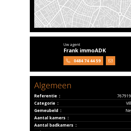
Uw agent
Frank immoADK
0484 74 44 59
Algemeen
Referentie
767919
Categorie
Vil
Gemeubeld
Ne
Aantal kamers
Aantal badkamers