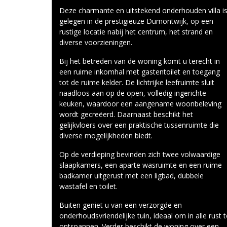
ons
Deze charmante en uitstekend onderhouden villa i
gelegen in de prestigieuze Dumontwijk, op een
rustige locatie nabij het centrum, het strand en
diverse voorzieningen.
Bij het betreden van de woning komt u terecht in
een ruime inkomhal met gastentoilet en toegang
tot de ruime kelder. De lichtrijke leefruimte sluit
naadloos aan op de open, volledig ingerichte
keuken, waardoor een aangename woonbeleving
wordt gecreëerd. Daarnaast beschikt het
gelijkvloers over een praktische tussenruimte die
diverse mogelijkheden biedt.
Op de verdieping bevinden zich twee volwaardige
slaapkamers, een aparte wasruimte en een ruime
badkamer uitgerust met een ligbad, dubbele
wastafel en toilet.
Buiten geniet u van een verzorgde en
onderhoudsvriendelijke tuin, ideaal om in alle rust t
ontspannen. Verder beschikt de woning over een