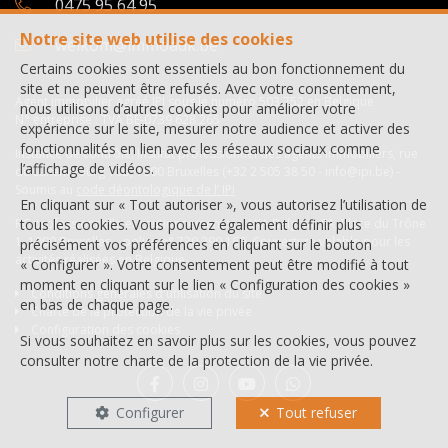
0475 95 64 95
Notre site web utilise des cookies
welkom@immoadk.be
Certains cookies sont essentiels au bon fonctionnement du
site et ne peuvent être refusés. Avec votre consentement,
Agent immobilier agréé IPI sous le numéro 503.752 en Belgique
nous utilisons d’autres cookies pour améliorer votre
N° entreprise : TVA BE-0739 628 265
expérience sur le site, mesurer notre audience et activer des
fonctionnalités en lien avec les réseaux sociaux comme
Instance de contrôle: Institut professionnel des agents immobiliers, rue
l’affichage de vidéos.
du Luxembourg 16B, 1000 Bruxelles (+32 2 505 38 50 - info@ipi.be) -
Soumis au
code déontologique de l’ IPI
En cliquant sur « Tout autoriser », vous autorisez l’utilisation de
RC professionnelle et cautionnement via AXA Belgium SA, Place du Trône
tous les cookies. Vous pouvez également définir plus
1, 1000 Bruxelles – police n° 730.390.160. Couverture valable pour les
précisément vos préférences en cliquant sur le bouton
activités réalisées en Belgique
« Configurer ». Votre consentement peut être modifié à tout
moment en cliquant sur le lien « Configuration des cookies »
Conditions générales d'utilisation du site
en bas de chaque page.
Charte de la protection de la vie privée
Configuration des cookies
Si vous souhaitez en savoir plus sur les cookies, vous pouvez
consulter notre
charte de la protection de la vie privée
.
Configurer
Tout refuser
NL