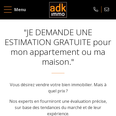
À
Menu
vendre
À
"JE DEMANDE UNE
louer
ESTIMATION GRATUITE pour
mon appartement ou ma
ÉVALUATION
GRATUITE
maison."
Accueil
À
Vous désirez vendre votre bien immobilier. Mais à
quel prix ?
propos
Nos experts en fourniront une évaluation précise,
Contact
sur base des tendances du marché et de leur
expérience.