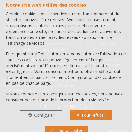
Notre site web utilise des cookies
welkom@immoadk.be
Certains cookies sont essentiels au bon fonctionnement du
site et ne peuvent être refusés. Avec votre consentement,
Agent immobilier agréé IPI sous le numéro 503.752 en Belgique
nous utilisons d’autres cookies pour améliorer votre
N° entreprise : TVA BE-0739 628 265
expérience sur le site, mesurer notre audience et activer des
fonctionnalités en lien avec les réseaux sociaux comme
Instance de contrôle: Institut professionnel des agents immobiliers, rue
l’affichage de vidéos.
du Luxembourg 16B, 1000 Bruxelles (+32 2 505 38 50 - info@ipi.be) -
Soumis au
code déontologique de l’ IPI
En cliquant sur « Tout autoriser », vous autorisez l’utilisation de
RC professionnelle et cautionnement via AXA Belgium SA, Place du Trône
tous les cookies. Vous pouvez également définir plus
1, 1000 Bruxelles – police n° 730.390.160. Couverture valable pour les
précisément vos préférences en cliquant sur le bouton
activités réalisées en Belgique
« Configurer ». Votre consentement peut être modifié à tout
moment en cliquant sur le lien « Configuration des cookies »
Conditions générales d'utilisation du site
en bas de chaque page.
Charte de la protection de la vie privée
Configuration des cookies
Si vous souhaitez en savoir plus sur les cookies, vous pouvez
consulter notre
charte de la protection de la vie privée
.
Configurer
Tout refuser
NL
Tout accepter
Votre agent