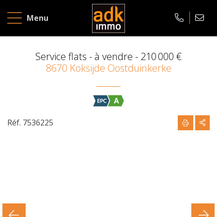
À
Menu
vendre
À
Service flats - à vendre -
210 000 €
8670 Koksijde Oostduinkerke
louer
ÉVALUATION
GRATUITE
Réf. 7536225
Accueil
À
propos
Contact