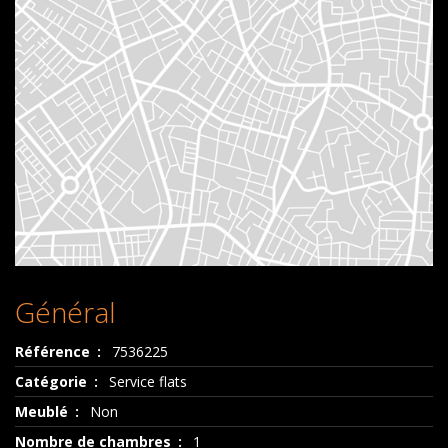
Général
Référence
7536225
Catégorie
Service flats
Meublé
Non
Nombre de chambres
1