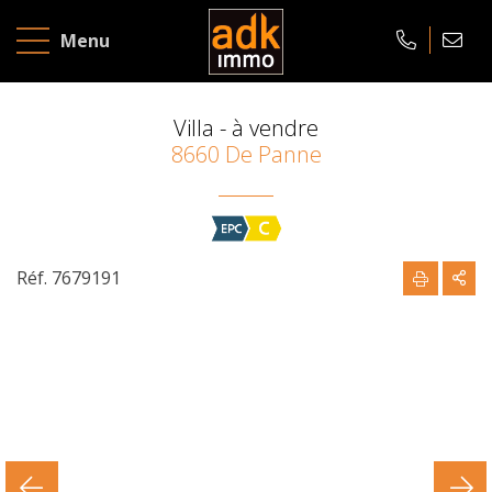
À
Menu
vendre
À
Villa - à vendre
8660 De Panne
louer
ÉVALUATION
GRATUITE
Réf. 7679191
Accueil
À
propos
Contact