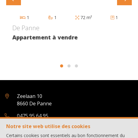
1
1
72 m²
1
De Panne
Appartement à vendre
Zeelaan 10
8660 De Panne
0475 95 64 95
Notre site web utilise des cookies
welkom@immoadk.be
Certains cookies sont essentiels au bon fonctionnement du