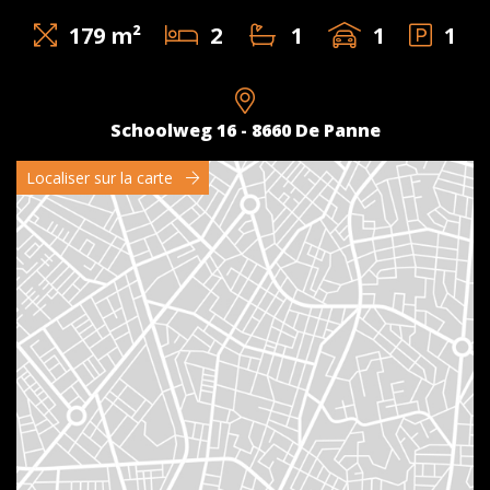
179 m²
2
1
1
1
Schoolweg 16 - 8660 De Panne
Localiser sur la carte