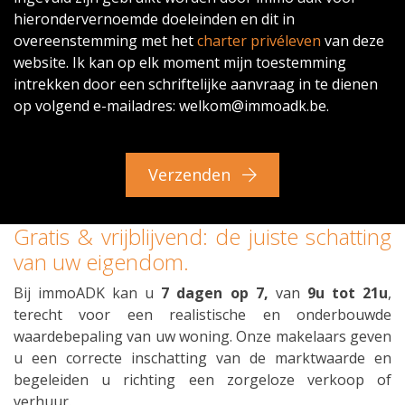
hierondervernoemde doeleinden en dit in
overeenstemming met het
charter privéleven
van deze
website. Ik kan op elk moment mijn toestemming
intrekken door een schriftelijke aanvraag in te dienen
op volgend e-mailadres: welkom@immoadk.be.
Verzenden
Gratis & vrijblijvend: de juiste schatting
van uw eigendom.
Bij immoADK kan u
7 dagen op 7,
van
9u tot 21u
,
terecht voor een realistische en onderbouwde
waardebepaling van uw woning. Onze makelaars geven
u een correcte inschatting van de marktwaarde en
begeleiden u richting een zorgeloze verkoop of
verhuur.