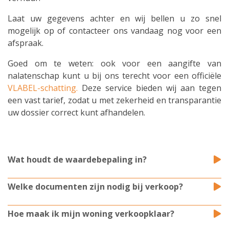
Laat uw gegevens achter en wij bellen u zo snel
mogelijk op of contacteer ons vandaag nog voor een
afspraak.
Goed om te weten: ook voor een aangifte van
nalatenschap kunt u bij ons terecht voor een officiële
VLABEL-schatting.
Deze service bieden wij aan tegen
een vast tarief, zodat u met zekerheid en transparantie
uw dossier correct kunt afhandelen.
Wat houdt de waardebepaling in?
Onze makelaar komt gratis en vrijblijvend bij u
langs om uw woning te beoordelen. We analyseren
Welke documenten zijn nodig bij verkoop?
samen de troeven en kenmerken van uw
Wij overlopen samen met u welke documenten al
eigendom, vergelijken met recente marktgegevens
beschikbaar zijn en welke nog ontbreken. Indien
Hoe maak ik mijn woning verkoopklaar?
en bepalen zo een realistische en correcte
nodig begeleiden we u bij het aanvragen van
Wij geven u praktische tips en deskundig advies om