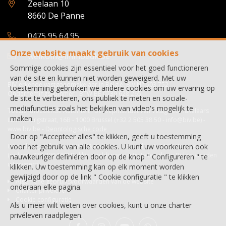
Zeelaan 10
8660 De Panne
0475 95 64 95
Onze website maakt gebruik van cookies
welkom@immoadk.be
Sommige cookies zijn essentieel voor het goed functioneren
van de site en kunnen niet worden geweigerd. Met uw
BIV-erkende vastgoedmakelaar in België, BIV N° 503.752
toestemming gebruiken we andere cookies om uw ervaring op
Ondernemingsnummer : BTW BE-0739 628 265
de site te verbeteren, ons publiek te meten en sociale-
mediafuncties zoals het bekijken van video's mogelijk te
Toezichthoudende Autoriteit : Beroepinstituut van Vastgoedmakelaars
maken.
Luxemburgstraat, 16B - 1000 Brussel (+32 2 505 38 50 - info@biv.be) -
www.biv.be
-
Deontologische code
Door op "Accepteer alles" te klikken, geeft u toestemming
voor het gebruik van alle cookies. U kunt uw voorkeuren ook
BA en borgstelling via NV AXA Belgium, Troonplein 1, 1000 Brussel
(polisnr. 730.390.160) Dekking geldt voor activiteiten die in België worden
nauwkeuriger definiëren door op de knop " Configureren " te
uitgevoerd
klikken. Uw toestemming kan op elk moment worden
gewijzigd door op de link " Cookie configuratie " te klikken
Algemene gebruiksvoorwaarden van de website
onderaan elke pagina.
Charter privéleven
Cookie configuratie
Als u meer wilt weten over cookies, kunt u onze
charter
privéleven
raadplegen.