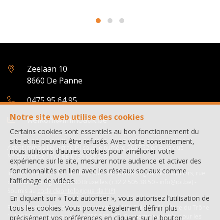
Zeelaan 10
8660 De Panne
0475 95 64 95
Notre site web utilise des cookies
welkom@immoadk.be
Certains cookies sont essentiels au bon fonctionnement du
site et ne peuvent être refusés. Avec votre consentement,
Agent immobilier agréé IPI sous le numéro 503.752 en Belgique
nous utilisons d’autres cookies pour améliorer votre
N° entreprise : TVA BE-0739 628 265
expérience sur le site, mesurer notre audience et activer des
fonctionnalités en lien avec les réseaux sociaux comme
Instance de contrôle: Institut professionnel des agents immobiliers, rue
l’affichage de vidéos.
du Luxembourg 16B, 1000 Bruxelles (+32 2 505 38 50 - info@ipi.be) -
Soumis au
code déontologique de l’ IPI
En cliquant sur « Tout autoriser », vous autorisez l’utilisation de
tous les cookies. Vous pouvez également définir plus
RC professionnelle et cautionnement via AXA Belgium SA, Place du Trône
1, 1000 Bruxelles – police n° 730.390.160. Couverture valable pour les
précisément vos préférences en cliquant sur le bouton